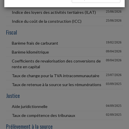
Indice des loyers commerciaux (ILC)
25/06/2026
Indice des loyers des activités tertiaires (ILAT)
25/06/2026
Indice du coût de la construction (ICC)
25/06/2026
Fiscal
Barème frais de carburant
19/02/2026
Barème kilométrique
09/04/2026
Coefficients de revalorisation des conversions de
09/04/2026
rente en capital
Taux de change pour la TVA intracommunautaire
23/07/2026
Taux de retenue à la source sur les rémunérations
03/09/2025
Justice
Aide juridictionnelle
04/09/2025
Taux de compétence des tribunaux
02/09/2025
Prélèvement à la source