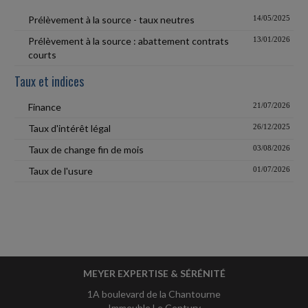
Prélèvement à la source - taux neutres
14/05/2025
Prélèvement à la source : abattement contrats
13/01/2026
courts
Taux et indices
Finance
21/07/2026
Taux d'intérêt légal
26/12/2025
Taux de change fin de mois
03/08/2026
Taux de l'usure
01/07/2026
MEYER EXPERTISE & SÉRÉNITÉ
1A boulevard de la Chantourne
Immeuble Le Century