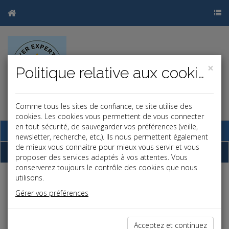
×
Politique relative aux cookies
Comme tous les sites de confiance, ce site utilise des
cookies. Les cookies vous permettent de vous connecter
en tout sécurité, de sauvegarder vos préférences (veille,
Base documentaire
newsletter, recherche, etc.). Ils nous permettent également
de mieux vous connaitre pour mieux vous servir et vous
Dépêches
proposer des services adaptés à vos attentes. Vous
conserverez toujours le contrôle des cookies que nous
utilisons.
j
a
b
Gérer vos préférences
Social
Date: 2026-06-30
CONVENTION DE FORFAIT JOURS INVALIDÉE :
Acceptez et continuez