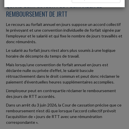
QUAND L'EMPLOYEUR PEUT DEMANDER LE
REMBOURSEMENT DE JRTT
Le recours au forfait annuel en jours suppose un accord collectif
le prévoyant et une convention individuelle de forfait signée par
l'employeur et le salarié et qui fixe le nombre de jours travaillés et
donc rémunérés.
Le salarié au forfait jours n'est alors plus soumis à une logique
horaire de décompte du temps de travail.
Mais lorsqu'une convention de forfait annuel en jours est
déclarée nulle ou privée d'effet, le salarié bascule
rétroactivement dans le droit commun et peut donc réclamer le
paiement d'éventuelles heures supplémentaires accomplies.
L'employeur peut en contrepartie réclamer le remboursement
des jours de RTT accordés.
Dans un arrêt du 3 juin 2026, la Cour de cassation précise que ce
remboursement n'est dû que lorsque l'accord collectif prévoit
l'acquisition de « jours de RTT avec une rémunération
correspondante ».