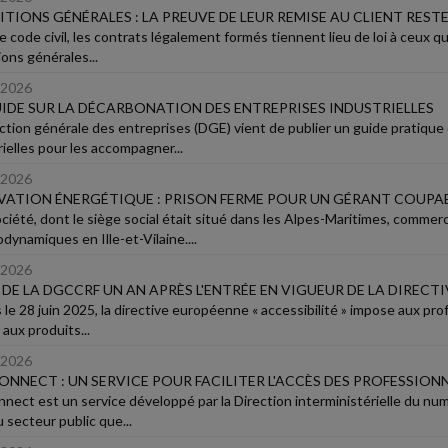
TIONS GÉNÉRALES : LA PREUVE DE LEUR REMISE AU CLIENT REST
e code civil, les contrats légalement formés tiennent lieu de loi à ceux q
ions générales...
/2026
IDE SUR LA DÉCARBONATION DES ENTREPRISES INDUSTRIELLES
ection générale des entreprises (DGE) vient de publier un guide pratiqu
rielles pour les accompagner...
/2026
ATION ÉNERGÉTIQUE : PRISON FERME POUR UN GÉRANT COUPAB
ciété, dont le siège social était situé dans les Alpes-Maritimes, commerc
dynamiques en Ille-et-Vilaine....
/2026
 DE LA DGCCRF UN AN APRÈS L'ENTRÉE EN VIGUEUR DE LA DIRECTI
 le 28 juin 2025, la directive européenne « accessibilité » impose aux pr
 aux produits...
/2026
NNECT : UN SERVICE POUR FACILITER L'ACCÈS DES PROFESSIONNE
nect est un service développé par la Direction interministérielle du nu
 secteur public que...