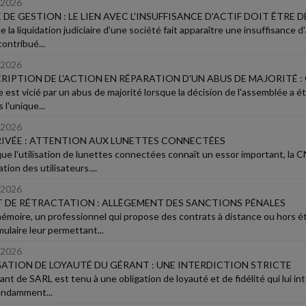
/2026
 DE GESTION : LE LIEN AVEC L'INSUFFISANCE D'ACTIF DOIT ÊTRE
 la liquidation judiciaire d'une société fait apparaître une insuffisance d'
ontribué...
/2026
RIPTION DE L'ACTION EN RÉPARATION D'UN ABUS DE MAJORITÉ :
 est vicié par un abus de majorité lorsque la décision de l'assemblée a ét
 l'unique...
/2026
RIVÉE : ATTENTION AUX LUNETTES CONNECTÉES
que l'utilisation de lunettes connectées connaît un essor important, la 
tion des utilisateurs....
/2026
 DE RÉTRACTATION : ALLÈGEMENT DES SANCTIONS PÉNALES
émoire, un professionnel qui propose des contrats à distance ou hors 
ulaire leur permettant...
/2026
ATION DE LOYAUTÉ DU GÉRANT : UNE INTERDICTION STRICTE
nt de SARL est tenu à une obligation de loyauté et de fidélité qui lui int
ndamment...