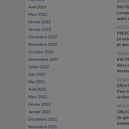
10/07
Avril 2023
FAUTE
Lorsque
Mars 2023
ayant c
Février 2023
09/07
Janvier 2023
PRESC
Décembre 2022
Le vote
Novembre 2022
et dans
Octobre 2022
08/07
Septembre 2022
VIE P
Alors 
Juillet 2022
destina
Juin 2022
07/07
Mai 2022
DROIT
Avril 2022
Pour m
Mars 2022
un form
Février 2022
06/07
Janvier 2022
OBLIG
Un géra
Décembre 2021
indépe
Novembre 2021