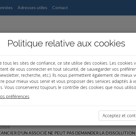
onnées
Adresses utiles
Contact
Politique relative aux cookies
ous les sites de confiance, ce site utilise des cookies. Les cookies 
tent de vous connecter en tout sécurité, de sauvegarder vos préfére
s
, newsletter, recherche, etc.). Ils nous permettent également de mieux 
tre pour mieux vous servir et vous proposer des services adaptés à v
s. Vous conserverez toujours le contrôle des cookies que nous utiliso
 des dernières dépêches
vos préférences
 affaires
Acceptez et cont
/2026
ÉANCIER D'UN ASSOCIÉ NE PEUT PAS DEMANDER LA DISSOLUTION