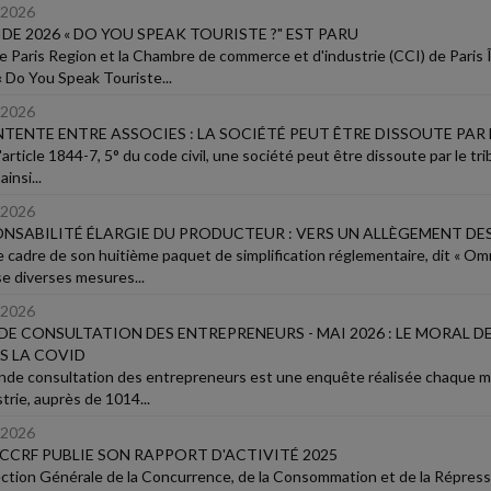
/2026
IDE 2026 « DO YOU SPEAK TOURISTE ?" EST PARU
 Paris Region et la Chambre de commerce et d'industrie (CCI) de Paris Î
« Do You Speak Touriste...
/2026
TENTE ENTRE ASSOCIES : LA SOCIÉTÉ PEUT ÊTRE DISSOUTE PAR 
'article 1844-7, 5° du code civil, une société peut être dissoute par le tr
ainsi...
/2026
NSABILITÉ ÉLARGIE DU PRODUCTEUR : VERS UN ALLÈGEMENT DES
e cadre de son huitième paquet de simplification réglementaire, dit « 
e diverses mesures...
/2026
E CONSULTATION DES ENTREPRENEURS - MAI 2026 : LE MORAL DE
S LA COVID
nde consultation des entrepreneurs est une enquête réalisée chaque 
trie, auprès de 1014...
/2026
CCRF PUBLIE SON RAPPORT D'ACTIVITÉ 2025
ection Générale de la Concurrence, de la Consommation et de la Répres