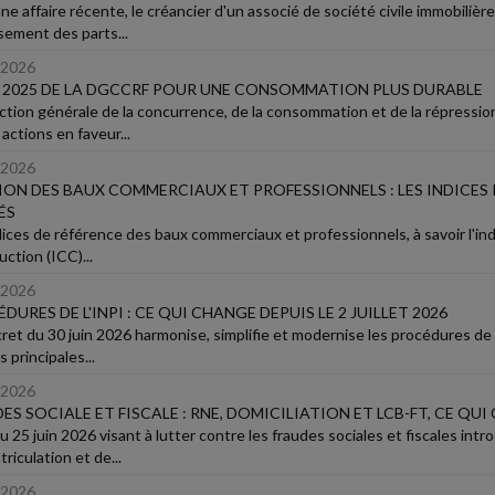
e affaire récente, le créancier d'un associé de société civile immobilière
sement des parts...
/2026
 2025 DE LA DGCCRF POUR UNE CONSOMMATION PLUS DURABLE
ection générale de la concurrence, de la consommation et de la répressio
actions en faveur...
/2026
ION DES BAUX COMMERCIAUX ET PROFESSIONNELS : LES INDICES 
ÉS
dices de référence des baux commerciaux et professionnels, à savoir l'indi
ction (ICC)...
/2026
DURES DE L'INPI : CE QUI CHANGE DEPUIS LE 2 JUILLET 2026
et du 30 juin 2026 harmonise, simplifie et modernise les procédures de l'i
es principales...
/2026
ES SOCIALE ET FISCALE : RNE, DOMICILIATION ET LCB-FT, CE QU
 du 25 juin 2026 visant à lutter contre les fraudes sociales et fiscales i
riculation et de...
/2026