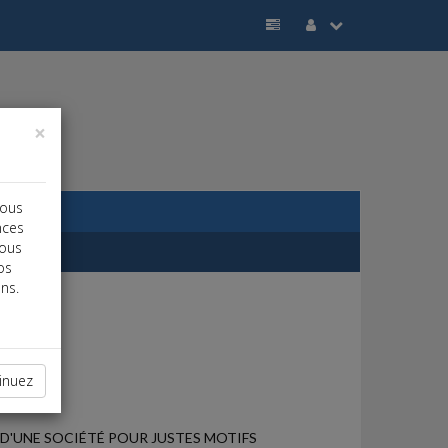
×
vous
nces
vous
os
ns.
inuez
 D'UNE SOCIÉTÉ POUR JUSTES MOTIFS