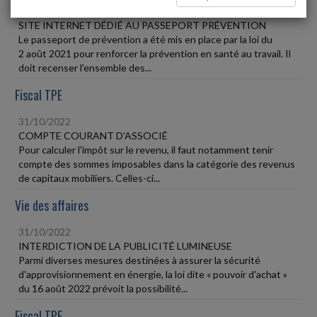
31/10/2022
SITE INTERNET DÉDIÉ AU PASSEPORT PRÉVENTION
Le passeport de prévention a été mis en place par la loi du
2 août 2021 pour renforcer la prévention en santé au travail. Il
doit recenser l'ensemble des...
Fiscal TPE
31/10/2022
COMPTE COURANT D'ASSOCIÉ
Pour calculer l'impôt sur le revenu, il faut notamment tenir
compte des sommes imposables dans la catégorie des revenus
de capitaux mobiliers. Celles-ci...
Vie des affaires
31/10/2022
INTERDICTION DE LA PUBLICITÉ LUMINEUSE
Parmi diverses mesures destinées à assurer la sécurité
d'approvisionnement en énergie, la loi dite « pouvoir d'achat »
du 16 août 2022 prévoit la possibilité...
Fiscal TPE