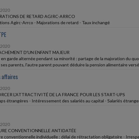
/2020
RATIONS DE RETARD AGIRC-ARRCO
tions Agirc-Arrco - Majorations de retard - Taux inchangé
TPE
/2020
ACHEMENT D'UN ENFANT MAJEUR
 en garde alternée pendant sa minorité : partage de la majoration du quot
e ses parents, l'autre parent pouvant déduire la pension alimentaire vers
 affaires
/2020
RCER L'ATTRACTIVITÉ DE LA FRANCE POUR LES START-UPS
ups étrangères - Intéressement des salariés au capital - Salariés étrange
/2020
URE CONVENTIONNELLE ANTIDATÉE
 conventionnelle individuelle : délai de rétractation obligatoire - Irresp