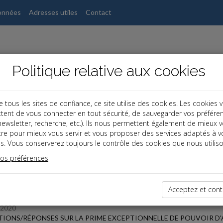
onnées
Adresses utiles
Contact
Politique relative aux cookies
ous les sites de confiance, ce site utilise des cookies. Les cookies 
tent de vous connecter en tout sécurité, de sauvegarder vos préfére
s
, newsletter, recherche, etc.). Ils nous permettent également de mieux 
tre pour mieux vous servir et vous proposer des services adaptés à v
s. Vous conserverez toujours le contrôle des cookies que nous utiliso
 des dernières dépêches
vos préférences
Acceptez et cont
/2020
IONS/RÉPONSES SUR LA PRIME EXCEPTIONNELLE DE POUVOIR D