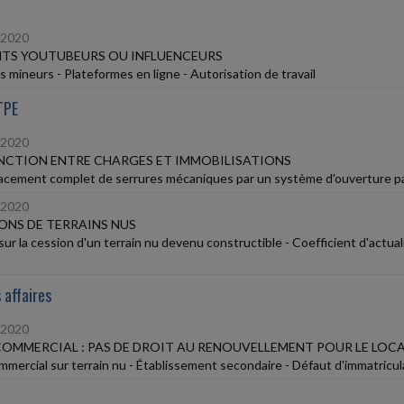
/2020
TS YOUTUBEURS OU INFLUENCEURS
s mineurs - Plateformes en ligne - Autorisation de travail
TPE
/2020
NCTION ENTRE CHARGES ET IMMOBILISATIONS
cement complet de serrures mécaniques par un système d'ouverture par
/2020
ONS DE TERRAINS NUS
sur la cession d'un terrain nu devenu constructible - Coefficient d'actual
 affaires
/2020
COMMERCIAL : PAS DE DROIT AU RENOUVELLEMENT POUR LE LOC
ommercial sur terrain nu - Établissement secondaire - Défaut d'immatricul