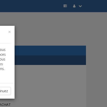
×
vous
nces
vous
os
ns.
inuez
'ACHAT