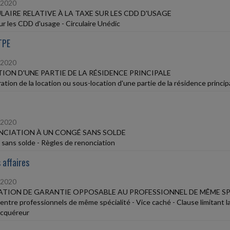
/2020
LAIRE RELATIVE À LA TAXE SUR LES CDD D'USAGE
ur les CDD d'usage - Circulaire Unédic
TPE
/2020
ION D'UNE PARTIE DE LA RÉSIDENCE PRINCIPALE
ation de la location ou sous-location d'une partie de la résidence princip
/2020
CIATION À UN CONGÉ SANS SOLDE
sans solde - Règles de renonciation
 affaires
/2020
ATION DE GARANTIE OPPOSABLE AU PROFESSIONNEL DE MÊME SP
entre professionnels de même spécialité - Vice caché - Clause limitant l
cquéreur