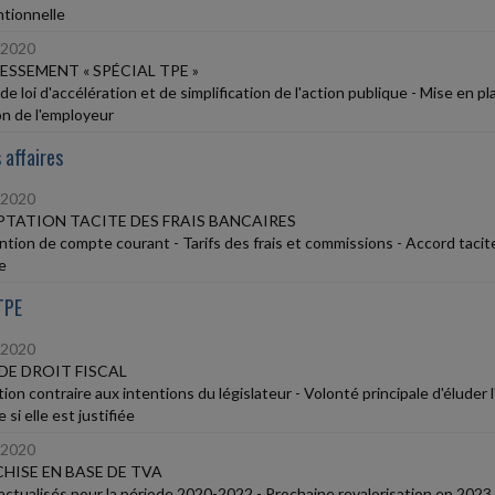
tionnelle
/2020
ESSEMENT « SPÉCIAL TPE »
de loi d'accélération et de simplification de l'action publique - Mise en 
on de l'employeur
 affaires
/2020
TATION TACITE DES FRAIS BANCAIRES
tion de compte courant - Tarifs des frais et commissions - Accord tacite
e
TPE
/2020
DE DROIT FISCAL
ion contraire aux intentions du législateur - Volonté principale d'éluder 
 si elle est justifiée
/2020
HISE EN BASE DE TVA
 actualisés pour la période 2020-2022 - Prochaine revalorisation en 2023