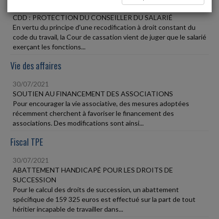
30/07/2021
CDD : PROTECTION DU CONSEILLER DU SALARIÉ
En vertu du principe d'une recodification à droit constant du
code du travail, la Cour de cassation vient de juger que le salarié
exerçant les fonctions...
Vie des affaires
30/07/2021
SOUTIEN AU FINANCEMENT DES ASSOCIATIONS
Pour encourager la vie associative, des mesures adoptées
récemment cherchent à favoriser le financement des
associations. Des modifications sont ainsi...
Fiscal TPE
30/07/2021
ABATTEMENT HANDICAPÉ POUR LES DROITS DE
SUCCESSION
Pour le calcul des droits de succession, un abattement
spécifique de 159 325 euros est effectué sur la part de tout
héritier incapable de travailler dans...