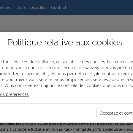
onnées
Adresses utiles
Contact
Politique relative aux cookies
ous les sites de confiance, ce site utilise des cookies. Les cookies 
tent de vous connecter en tout sécurité, de sauvegarder vos préfére
s
, newsletter, recherche, etc.). Ils nous permettent également de mieux 
tre pour mieux vous servir et vous proposer des services adaptés à v
s. Vous conserverez toujours le contrôle des cookies que nous utiliso
 TPE
vos préférences
2026-06-30
NG : JEU OU SPORT ?
Acceptez et cont
iété exploitant un complexe de loisirs comprenant notamment un bowli
lon elle, les droits d'accès à cette activité devraient être soumis au ta
ations à caractère ludique et non au taux normal de 20 % appliqué aux éq