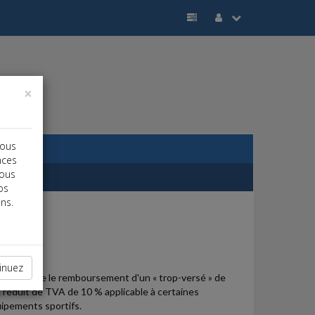
×
vous
nces
vous
os
ns.
j
a
b
inuez
ng réclame le remboursement d'un « trop-versé » de
ux réduit de TVA de 10 % applicable à certaines
uipements sportifs.