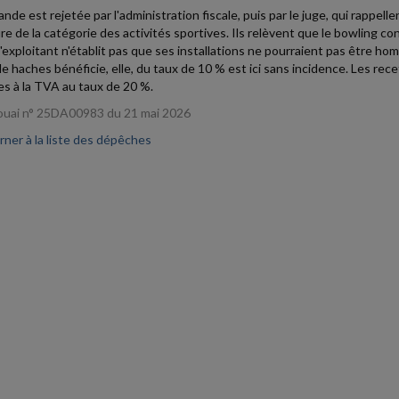
nde est rejetée par l'administration fiscale, puis par le juge, qui rappelle
lure de la catégorie des activités sportives. Ils relèvent que le bowling 
l'exploitant n'établit pas que ses installations ne pourraient pas être hom
de haches bénéficie, elle, du taux de 10 % est ici sans incidence. Les rec
s à la TVA au taux de 20 %.
uai n° 25DA00983 du 21 mai 2026
ner à la liste des dépêches