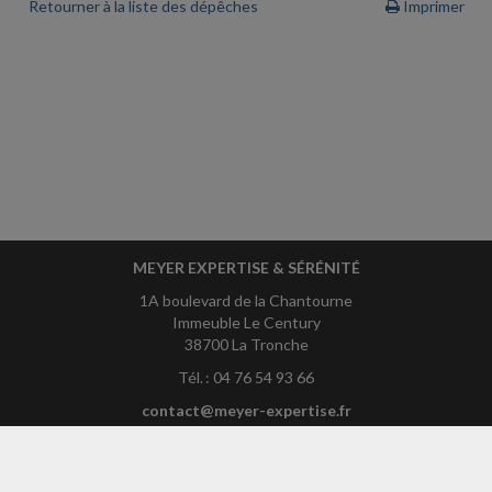
Retourner à la liste des dépêches
Imprimer
MEYER EXPERTISE & SÉRÉNITÉ
1A boulevard de la Chantourne
Immeuble Le Century
38700 La Tronche
Tél. : 04 76 54 93 66
contact@meyer-expertise.fr