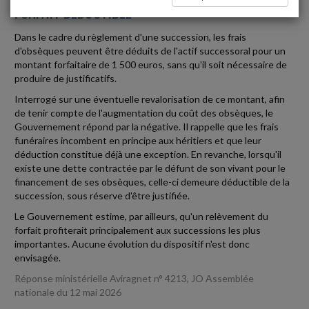
FORFAIT DÉDUCTIBLE
Dans le cadre du règlement d'une succession, les frais
d'obsèques peuvent être déduits de l'actif successoral pour un
montant forfaitaire de 1 500 euros, sans qu'il soit nécessaire de
produire de justificatifs.
Interrogé sur une éventuelle revalorisation de ce montant, afin
de tenir compte de l'augmentation du coût des obsèques, le
Gouvernement répond par la négative. Il rappelle que les frais
funéraires incombent en principe aux héritiers et que leur
déduction constitue déjà une exception. En revanche, lorsqu'il
existe une dette contractée par le défunt de son vivant pour le
financement de ses obsèques, celle-ci demeure déductible de la
succession, sous réserve d'être justifiée.
Le Gouvernement estime, par ailleurs, qu'un relèvement du
forfait profiterait principalement aux successions les plus
importantes. Aucune évolution du dispositif n'est donc
envisagée.
Réponse ministérielle Aviragnet n° 4213, JO Assemblée
nationale du 12 mai 2026