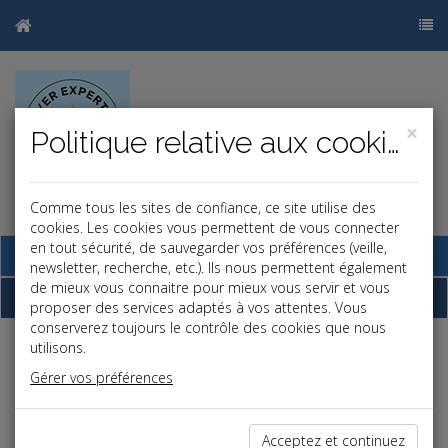
×
Politique relative aux cookies
Comme tous les sites de confiance, ce site utilise des
cookies. Les cookies vous permettent de vous connecter
en tout sécurité, de sauvegarder vos préférences (veille,
Base documentaire
newsletter, recherche, etc.). Ils nous permettent également
de mieux vous connaitre pour mieux vous servir et vous
Dépêches
proposer des services adaptés à vos attentes. Vous
conserverez toujours le contrôle des cookies que nous
utilisons.
j
a
b
Gérer vos préférences
Fiscal TPE
Date: 2026-07-06
FRAIS D'OBSÈQUES : PAS DE REVALORISATION DU
Acceptez et continuez